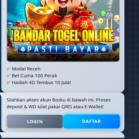
✅ Modal Receh
✅ Bet Cuma 100 Perak
✅ Hadiah 4D Tembus 10 Juta!
Silahkan akses akun Bosku di bawah ini. Proses
deposit & WD kilat pakai QRIS atau E-Wallet!
DAFTAR
LOGIN